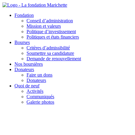
Aller
au
Fondation
contenu
Conseil d’administration
Mission et valeurs
Politique d’investissement
Politiques et états financiers
Bourses
Critères d’admissibilité
Soumettre sa candidature
Demande de renouvellement
Nos boursières
Donateurs
Faire un dons
Donateurs
Quoi de neuf
Activités
Communiqués
Galerie photos