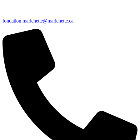
fondation.marichette@marichette.ca