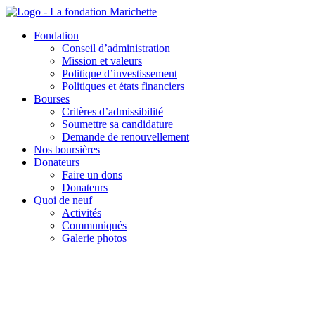
Aller
au
Fondation
contenu
Conseil d’administration
Mission et valeurs
Politique d’investissement
Politiques et états financiers
Bourses
Critères d’admissibilité
Soumettre sa candidature
Demande de renouvellement
Nos boursières
Donateurs
Faire un dons
Donateurs
Quoi de neuf
Activités
Communiqués
Galerie photos