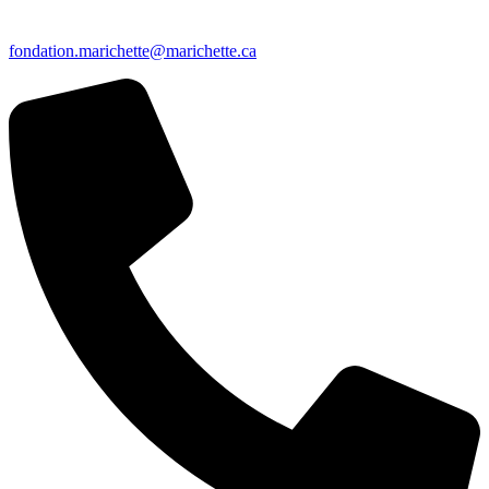
fondation.marichette@marichette.ca