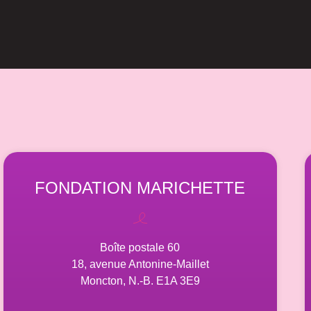
FONDATION MARICHETTE
Boîte postale 60
18, avenue Antonine-Maillet
Moncton, N.-B. E1A 3E9