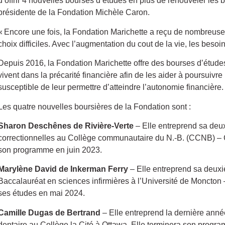
d’offrir 4 nouvelles bourses d’études en plus de renouveler les b
présidente de la Fondation Michèle Caron.
« Encore une fois, la Fondation Marichette a reçu de nombreus
choix difficiles. Avec l’augmentation du cout de la vie, les besoi
Depuis 2016, la Fondation Marichette offre des bourses d’étu
vivent dans la précarité financière afin de les aider à poursuivre
susceptible de leur permettre d’atteindre l’autonomie financière.
Les quatre nouvelles boursières de la Fondation sont :
Sharon Deschênes de Rivière-Verte
– Elle entreprend sa de
correctionnelles au Collège communautaire du N.-B. (CCNB) –
son programme en juin 2023.
Marylène David de Inkerman Ferry
– Elle entreprend sa deu
Baccalauréat en sciences infirmières à l’Université de Moncto
ses études en mai 2024.
Camille Dugas de Bertrand
– Elle entreprend la dernière ann
dentaire au Collège la Cité à Ottawa. Elle terminera son progra