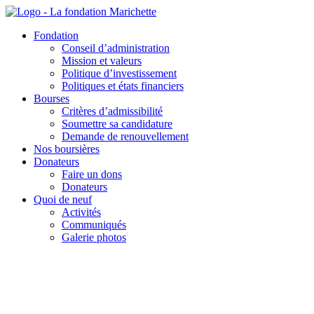
Aller
au
Fondation
contenu
Conseil d’administration
Mission et valeurs
Politique d’investissement
Politiques et états financiers
Bourses
Critères d’admissibilité
Soumettre sa candidature
Demande de renouvellement
Nos boursières
Donateurs
Faire un dons
Donateurs
Quoi de neuf
Activités
Communiqués
Galerie photos