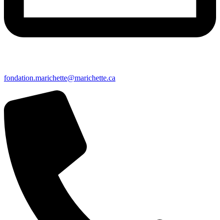
fondation.marichette@marichette.ca